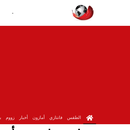
-
الطقس
فانتازي
أمازون
أخبار
زووم
ب