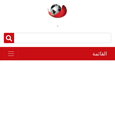
-
القائمة