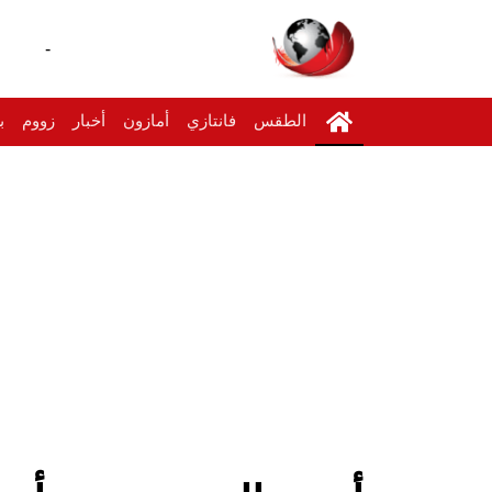
-
الطقس
فانتازي
أمازون
أخبار
زووم
ب