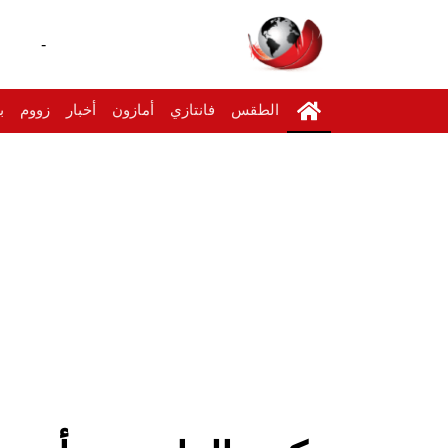
-
الطقس
فانتازي
أمازون
أخبار
زووم
ب