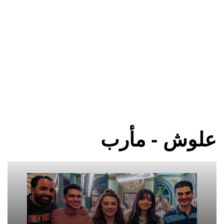
علوش - مأرب