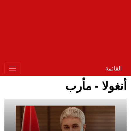
القائمة
أنغولا - مأرب