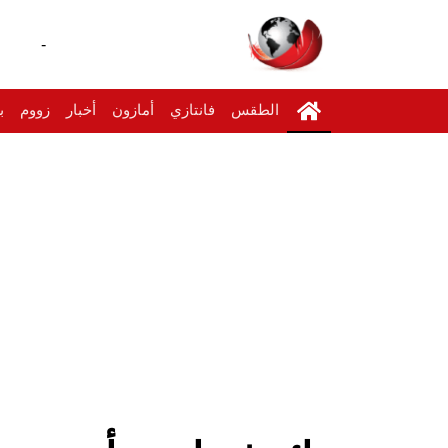
-
الطقس
فانتازي
أمازون
أخبار
زووم
ب