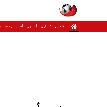
-
الطقس
فانتازي
أمازون
أخبار
زووم
ب