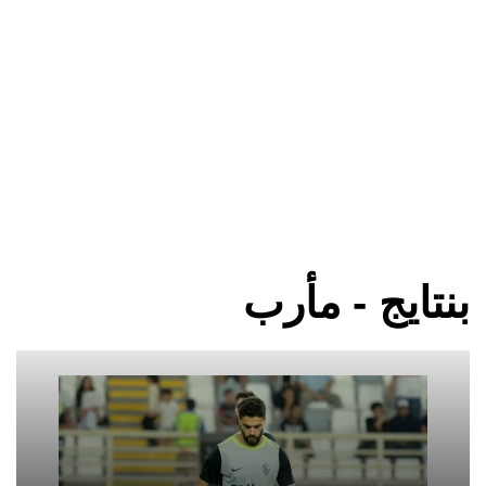
بنتايج - مأرب