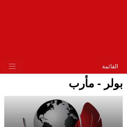
القائمة
بولر - مأرب