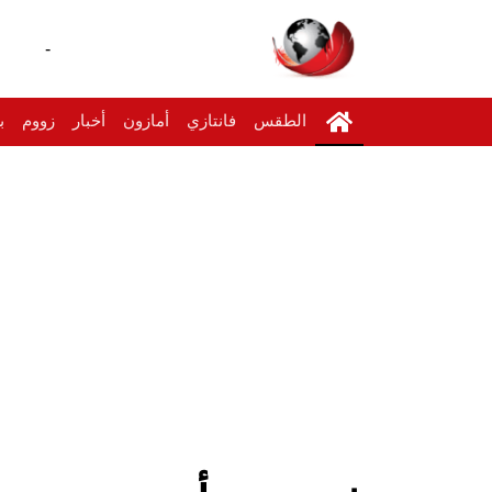
-
الطقس
فانتازي
أمازون
أخبار
زووم
ب