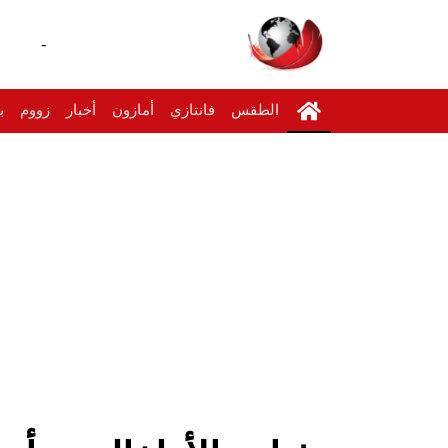
-
الطقس
فانتازي
أمازون
أخبار
زووم
ب