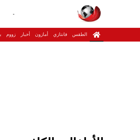
-
الطقس
فانتازي
أمازون
أخبار
زووم
ب