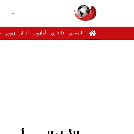
-
الطقس
فانتازي
أمازون
أخبار
زووم
ب