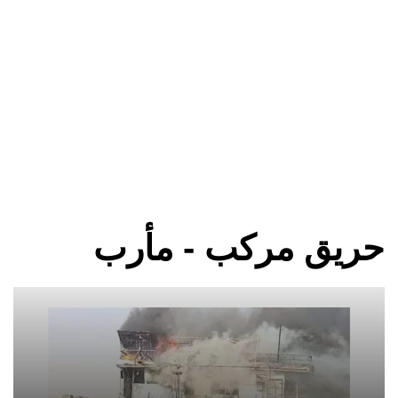
حريق مركب - مأرب