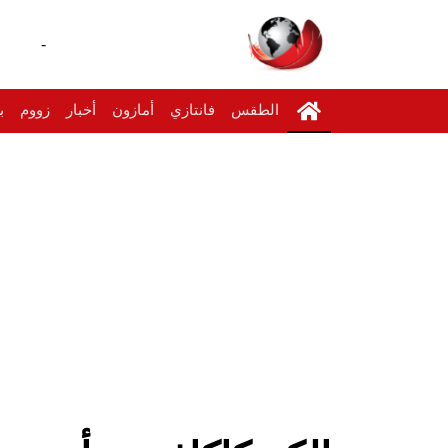
-
الطقس
فانتازي
أمازون
أخبار
زووم
ب