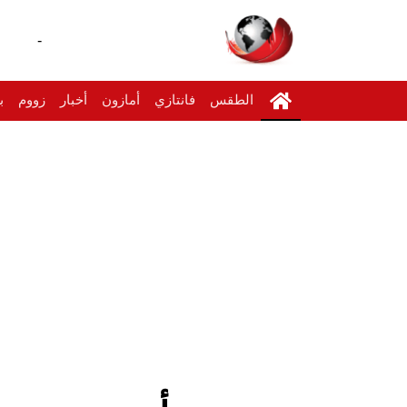
-
الطقس
فانتازي
أمازون
أخبار
زووم
ب