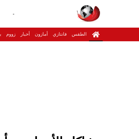
-
الطقس
فانتازي
أمازون
أخبار
زووم
ب