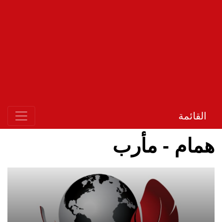
القائمة
همام - مأرب