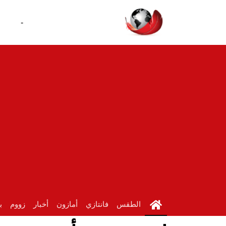
-
الطقس
فانتازي
أمازون
أخبار
زووم
ب