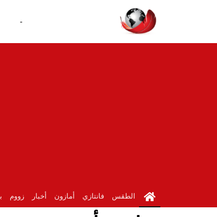
-
الطقس
فانتازي
أمازون
أخبار
زووم
ب