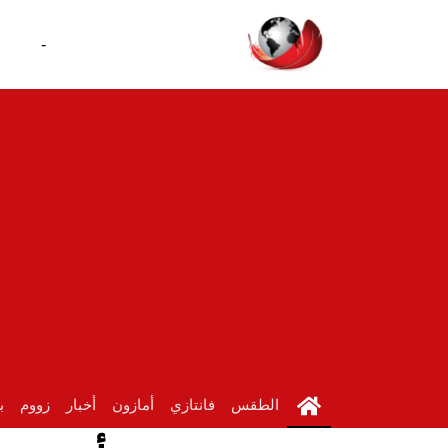
-
الطقس
فانتازي
أمازون
أخبار
زووم
ب