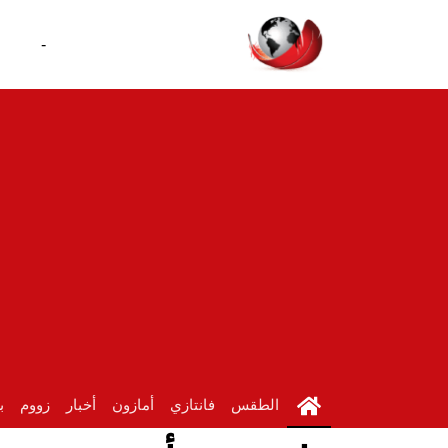
-
الطقس
فانتازي
أمازون
أخبار
زووم
ب