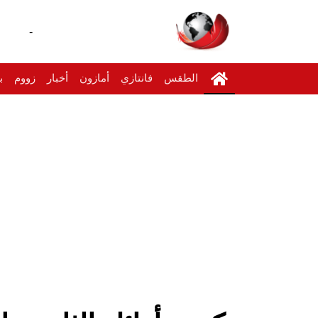
-
الطقس
فانتازي
أمازون
أخبار
زووم
ب