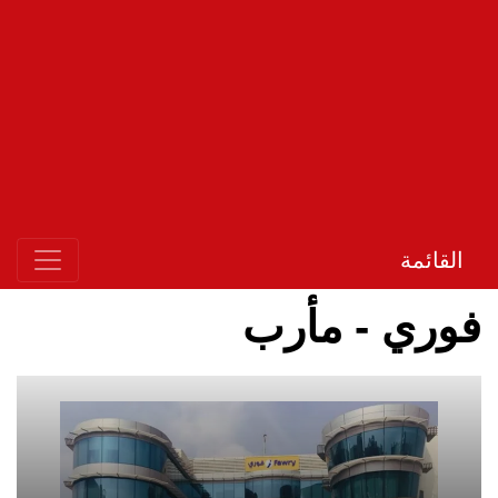
القائمة
فوري - مأرب