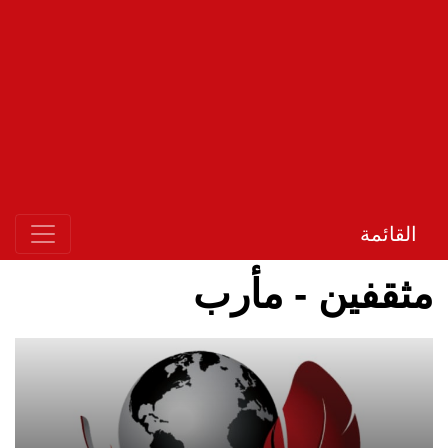
القائمة
مثقفين - مأرب