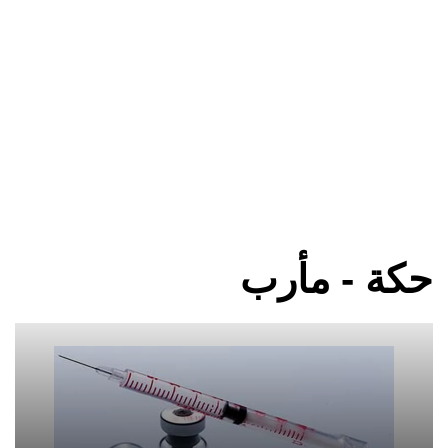
حكة - مأرب