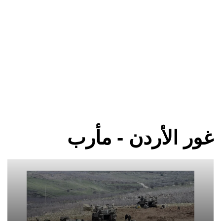
غور الأردن - مأرب