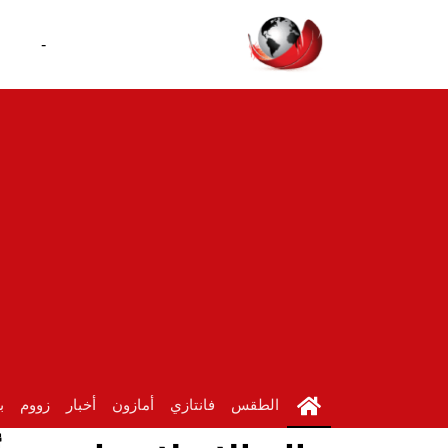
-
الطقس
فانتازي
أمازون
أخبار
زووم
ب