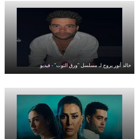
خالد أنور يروج لـ مسلسل "ورق التوت" - فيديو