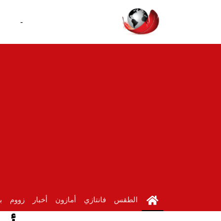
-
الطقس
فانتازي
أمازون
أخبار
زووم
ب