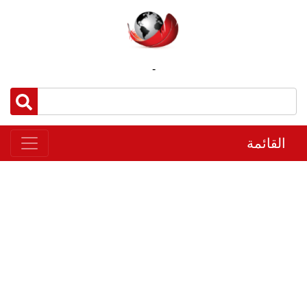
-
القائمة