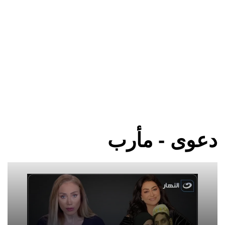
دعوى - مأرب