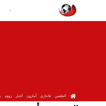
-
الطقس
فانتازي
أمازون
أخبار
زووم
ب