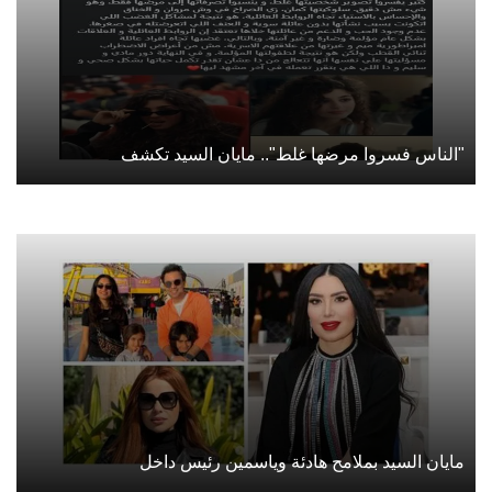
"الناس فسروا مرضها غلط".. مايان السيد تكشف
مايان السيد بملامح هادئة وياسمين رئيس داخل