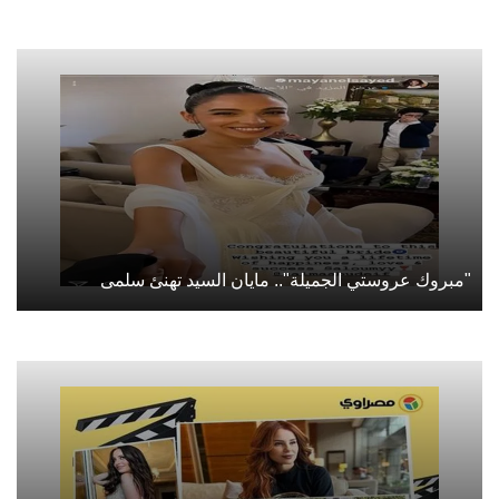
"مبروك عروستي الجميلة".. مايان السيد تهنئ سلمى