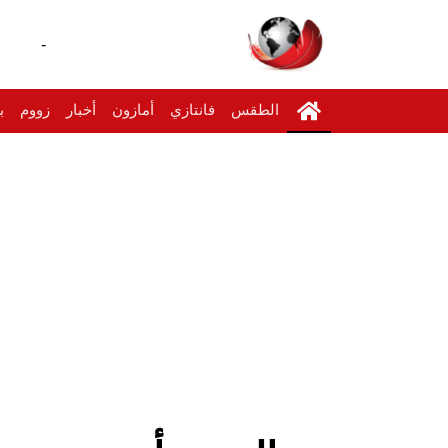
-
الطقس
فانتازي
أمازون
أخبار
زووم
ب