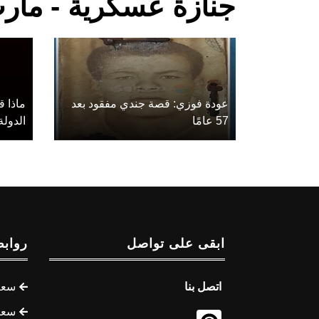
جنازة عسكرية - مأر
عودة فوزي: قصة جندي مفقود بعد
ماذا 
57 عامًا
الدولة
ابقى على تواصل
روابط
اتصل بنا
سعر 
سعر 