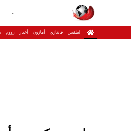
-
الطقس
فانتازي
أمازون
أخبار
زووم
ب