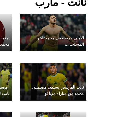
نانت - مأرب
الأهلي ومصطفى محمد: آخر
اهتما
المستجدات
محمد
نانت الفرنسي يستبعد مصطفى
"مصطف
محمد من مباراة موناكو
نانت ل