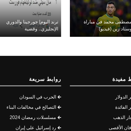
صطفى محمد في مباراة
ترند اليوم| جورجينا والدوري
ستاد رين (فيديو)
الإنجليزي.. وقضية
 مفيدة
روابط سريعة
الدولار
الحرب في السودان
الفائدة
التصالح في مخالفات البناء
ار الذهب
مسلسلات رمضان 2024
ان الأقصى
رد إسرائيل على إيران