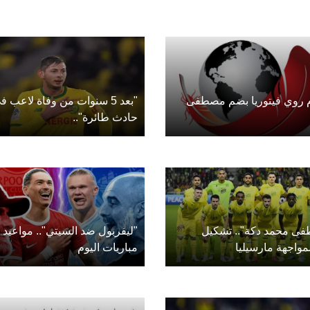
م روي فيتوريا بضم مصطفى
"بعد 5 سنوات من وفاة لاعب ف
حادث طائرة"..
ى محمد دكة".. تشكيل
"ليفربول ضد السيتي".. مواعيد
مواجهة مارسيليا
مباريات اليوم