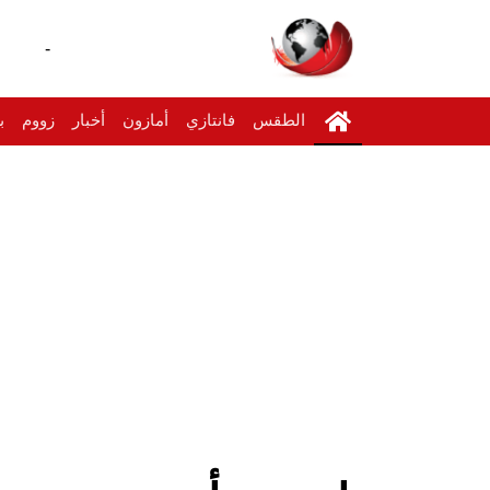
-
الطقس
فانتازي
أمازون
أخبار
زووم
ب