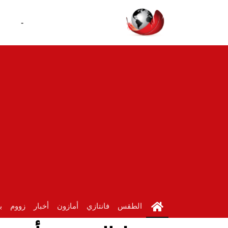
-
الطقس
فانتازي
أمازون
أخبار
زووم
ب