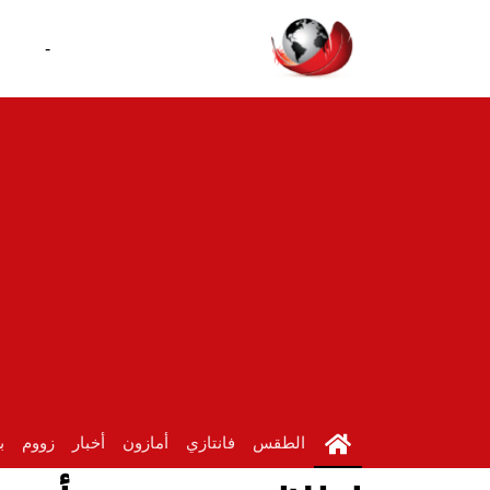
-
الطقس
فانتازي
أمازون
أخبار
زووم
ب