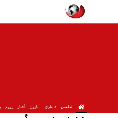
-
الطقس
فانتازي
أمازون
أخبار
زووم
ب