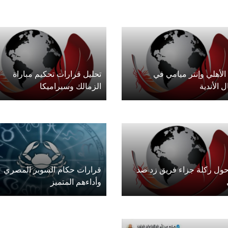
الأهلي وإنتر ميامي في
تحليل قرارات تحكيم مباراة
ل الأندية
الزمالك وسيراميكا
ول ركلة جزاء فريق زد ضد
قرارات حكام السوبر المصري
وأداءهم المتميز