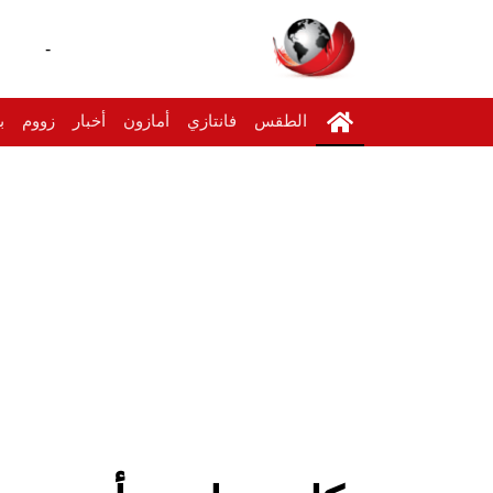
-
الطقس
فانتازي
أمازون
أخبار
زووم
ب