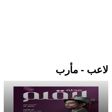
لاعب - مأرب