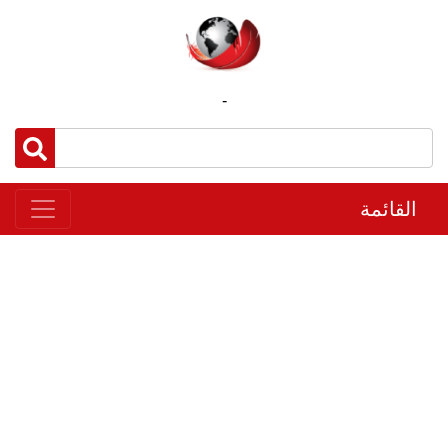
-
القائمة