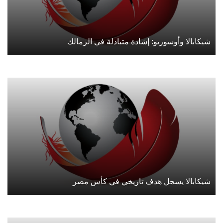
شيكابالا وأوسوريو: إشادة متبادلة في الزمالك
شيكابالا يسجل هدف تاريخي في كأس مصر