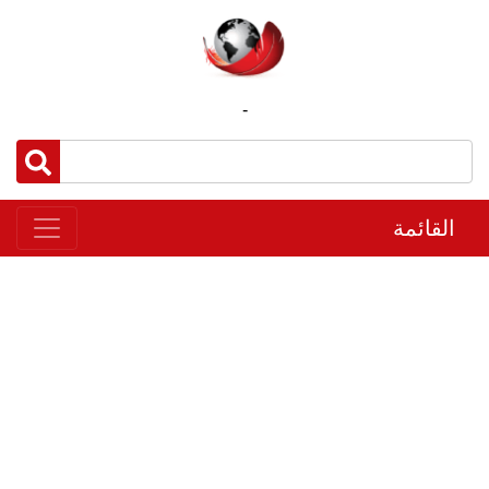
-
القائمة