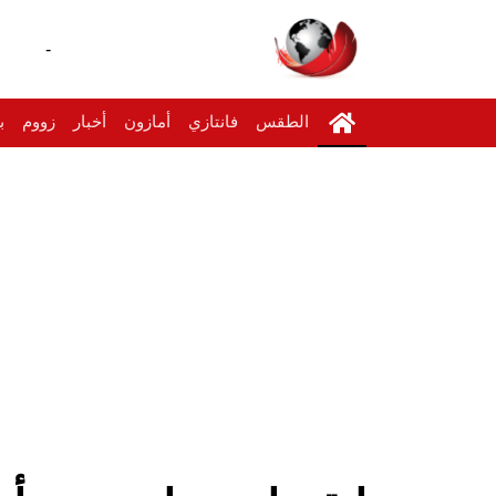
-
الطقس
فانتازي
أمازون
أخبار
زووم
ب