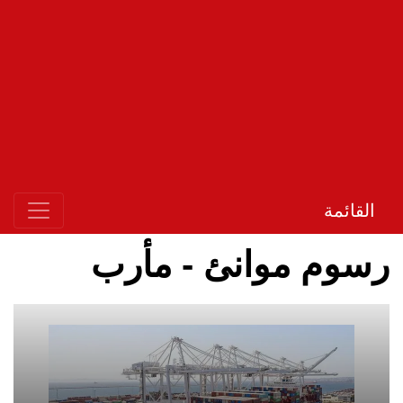
القائمة
رسوم موانئ - مأرب