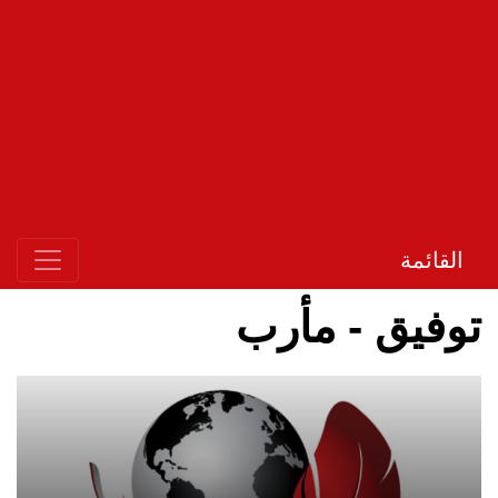
القائمة
توفيق - مأرب