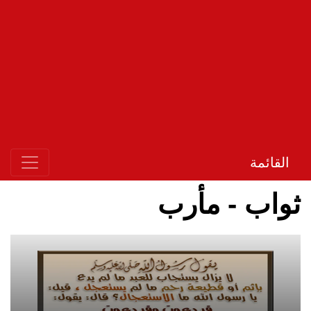
القائمة
ثواب - مأرب