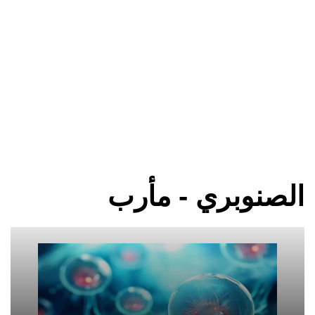
الصنوبري - مأرب