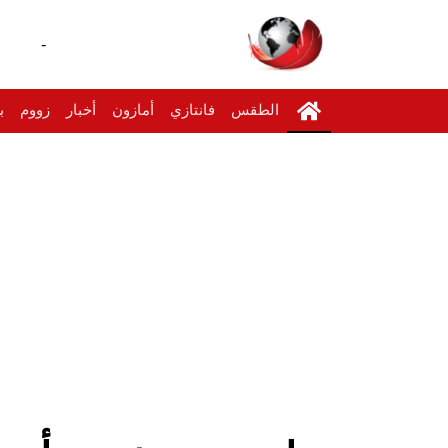
-
الطقس
فانتازي
أمازون
أخبار
زووم
ب