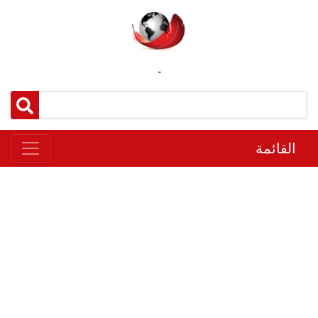
-
القائمة